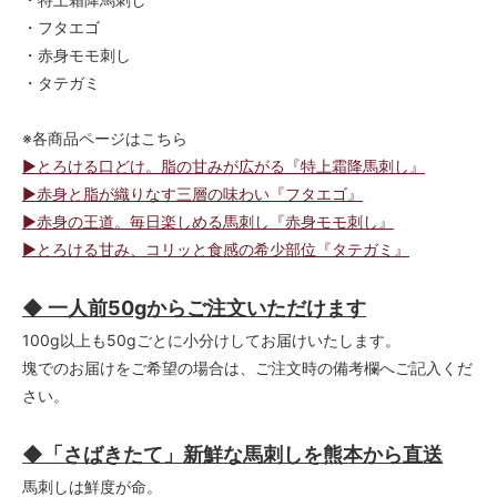
・フタエゴ
・赤身モモ刺し
・タテガミ
※各商品ページはこちら
▶とろける口どけ。脂の甘みが広がる『特上霜降馬刺し』
▶赤身と脂が織りなす三層の味わい『フタエゴ』
▶赤身の王道。毎日楽しめる馬刺し『赤身モモ刺し』
▶とろける甘み、コリッと食感の希少部位『タテガミ』
◆ 一人前50gからご注文いただけます
100g以上も50gごとに小分けしてお届けいたします。
塊でのお届けをご希望の場合は、ご注文時の備考欄へご記入くだ
さい。
◆「さばきたて」新鮮な馬刺しを熊本から直送
馬刺しは鮮度が命。