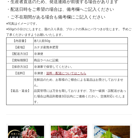
・生産者直送のため、発送連絡が前後する場合があります
・配送日時をご希望の場合は、備考欄へご記入ください
・ご不在期間がある場合も備考欄にご記入ください
※写真はイメージです。
※50gの小分けにしますと、脂の入り具合、ブロックの厚みにバラつきが生じます。 予めご
了承くださいますようお願いいたします。
【内容量】
各1人前50g
【産地】
カナダ産熊本肥育
【配送方法】
冷凍便
【賞味期限】
商品ラベルに記載
【保存方法】
冷凍庫で保管してください。
【送料】
冷凍便：
送料・配送についてはこちら
生鮮品のため、お客様のご都合による返品はお受けしておりませ
ん。
【返品・返金】
品質管理には万全を期しておりますが、万が一破損・誤配送があっ
た場合は商品到着後3日以内にご連絡ください。交換対応いたしま
す。